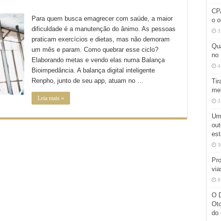
CP
Para quem busca emagrecer com saúde, a maior
o o
dificuldade é a manutenção do ânimo. As pessoas
3
praticam exercícios e dietas, mas não demoram
Qua
um mês e param. Como quebrar esse ciclo?
no 
Elaborando metas e vendo elas numa Balança
4
Bioimpedância. A balança digital inteligente
Renpho, junto de seu app, atuam no …
Tir
mel
Leia mais »
3
Umi
out
est
3
Pro
via
8
O D
Oto
do 