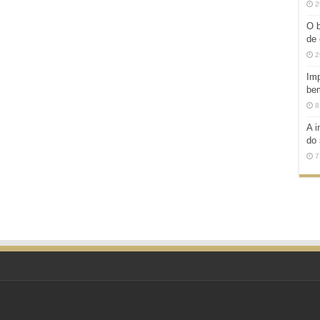
2
O b
de 
2
Imp
be
8
A i
do 
7