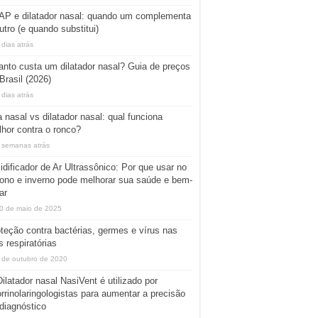
AP e dilatador nasal: quando um complementa
utro (e quando substitui)
 dias atrás
nto custa um dilatador nasal? Guia de preços
Brasil (2026)
 dias atrás
a nasal vs dilatador nasal: qual funciona
hor contra o ronco?
 semanas atrás
dificador de Ar Ultrassônico: Por que usar no
ono e inverno pode melhorar sua saúde e bem-
ar
0 de maio de 2025
teção contra bactérias, germes e vírus nas
s respiratórias
 de outubro de 2020
ilatador nasal NasiVent é utilizado por
rrinolaringologistas para aumentar a precisão
diagnóstico