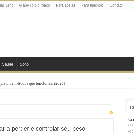
asivent
Acabe com o ronco
Para atletas
Para médicos
Contato
Saúde
Sono
mpleto de métodos que funcionam (2026)
R
Com
que
r a perder e controlar seu peso
3