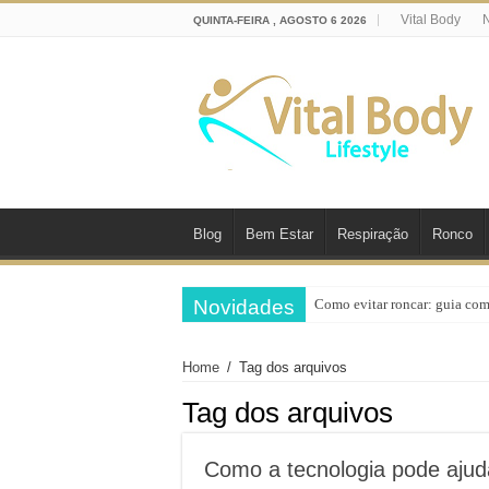
Vital Body
N
QUINTA-FEIRA , AGOSTO 6 2026
Blog
Bem Estar
Respiração
Ronco
Novidades
Como evitar roncar: guia co
Home
/
Tag dos arquivos
Tag dos arquivos
Como a tecnologia pode ajuda