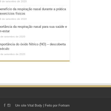
9 de setembro de 2020
enefício da respiração nasal durante a prática
exercícios físicos
9 de setembro de 2020
ortância da respiração nasal para sua saúde e
m-estar
 de setembro de 2020
mportância do óxido Nítrico (NO) – descoberta
século
 de setembro de 2020
Um site
Vital Body
| Feito por
Fortram