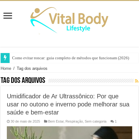
Como evitar roncar: guia completo de métodos que funcionam (2026)
Home
/
Tag dos arquivos
Tag dos arquivos
Umidificador de Ar Ultrassônico: Por que
usar no outono e inverno pode melhorar sua
saúde e bem-estar
30 de maio de 2025
Bem Estar
,
Respiração
,
Sem categoria
1