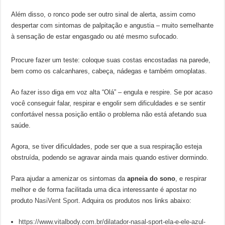
Além disso, o ronco pode ser outro sinal de alerta, assim como
despertar com sintomas de palpitação e angustia – muito semelhante
à sensação de estar engasgado ou até mesmo sufocado.
Procure fazer um teste: coloque suas costas encostadas na parede,
bem como os calcanhares, cabeça, nádegas e também omoplatas.
Ao fazer isso diga em voz alta “Olá” – engula e respire. Se por acaso
você conseguir falar, respirar e engolir sem dificuldades e se sentir
confortável nessa posição então o problema não está afetando sua
saúde.
Agora, se tiver dificuldades, pode ser que a sua respiração esteja
obstruída, podendo se agravar ainda mais quando estiver dormindo.
Para ajudar a amenizar os sintomas da
apneia do sono
, e respirar
melhor e de forma facilitada uma dica interessante é apostar no
produto
NasiVent Sport
. Adquira os produtos nos links abaixo:
https://www.vitalbody.com.br/dilatador-nasal-sport-ela-e-ele-azul-